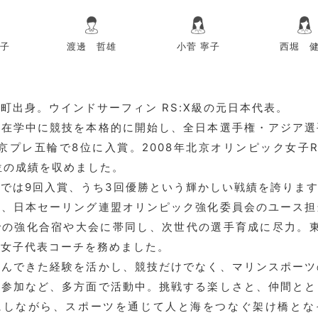
子
渡邊 哲雄
小菅 寧子
西堀 
町出身。ウインドサーフィン RS:X級の元日本代表。
学在学中に競技を本格的に開始し、全日本選手権・アジア選
北京プレ五輪で8位に入賞。2008年北京オリンピック女子R
位の成績を収めました。
では9回入賞、うち3回優勝という輝かしい戦績を誇りま
は、日本セーリング連盟オリンピック強化委員会のユース担
の強化合宿や大会に帯同し、次世代の選手育成に尽力。東
も女子代表コーチを務めました。
歩んできた経験を活かし、競技だけでなく、マリンスポーツ
の参加など、多方面で活動中。挑戦する楽しさと、仲間とと
にしながら、スポーツを通じて人と海をつなぐ架け橋とな