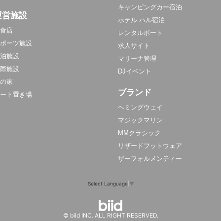
キャンピングカー宿泊
運営施設
ホテル ハル宿泊
食店
レンタルボート
ポーツ施設
求人サイト
泊施設
マリーナ管理
際施設
DJイベント
の家
ブランド
ート置き場
ヘミングウェイ
マジックマリン
MMクラシック
リザードフットウェア
ザーフォルメンティー
Select Language
▼
© biid INC. ALL RIGHT RESERVED.