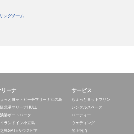
リングチーム
マリーナ
サービス
ょっとヨットビーチマリーナ江の島
ちょっとヨットマリン
阪北港マリーナHULL
レンタルスペース
浜港ボートパーク
パーティー
イランドイン小豆島
ウェディング
之島GATEサウスピア
船上宿泊