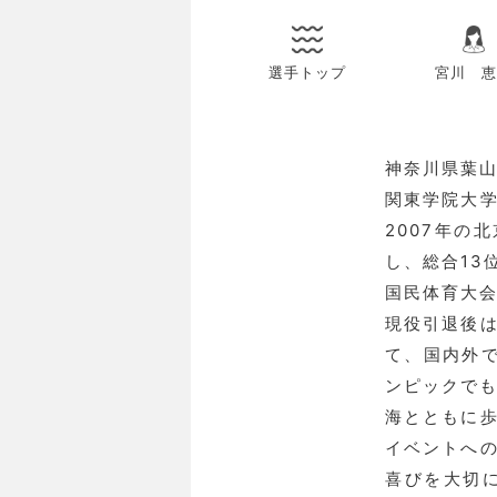
選手トップ
宮川 恵
神奈川県葉山
関東学院大
2007年の
し、総合13
国民体育大会
現役引退後
て、国内外で
ンピックで
海とともに
イベントへ
喜びを大切