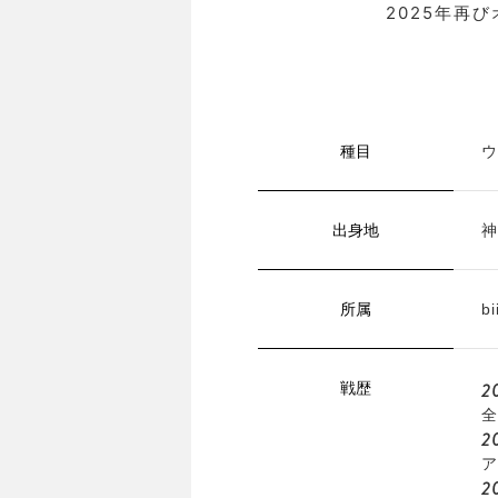
2025年再
種目
ウ
出身地
神
所属
b
2
戦歴
全
2
ア
2