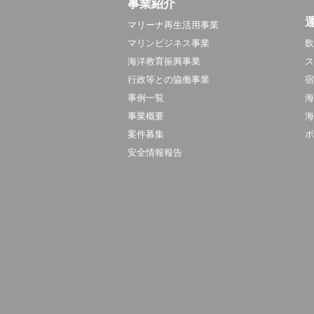
事業紹介
マリーナ再生活用事業
マリンビジネス事業
飲
海洋教育振興事業
ス
行政等との協働事業
宿
事例一覧
海
事業概要
海
案件募集
ボ
安全情報報告