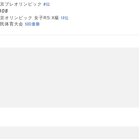
8位
京プレオリンピック
008
13位
京オリンピック 女子RS:X級
5回優勝
民体育大会