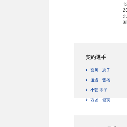
北
2
北
国
契約選手
宮川 恵子
渡邉 哲雄
小菅 寧子
西堀 健実