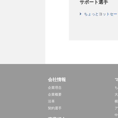
サポート選手
ちょっとヨットセー
会社情報
企業理念
ち
企業概要
大
沿革
横
契約選手
ア
中