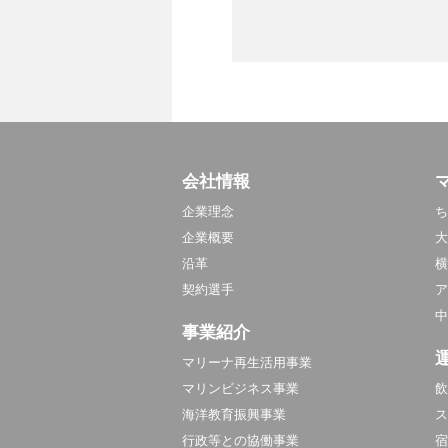
会社情報
企業理念
ち
企業概要
大
沿革
横
契約選手
ア
中
事業紹介
マリーナ再生活用事業
マリンビジネス事業
飲
海洋教育振興事業
ス
行政等との協働事業
宿