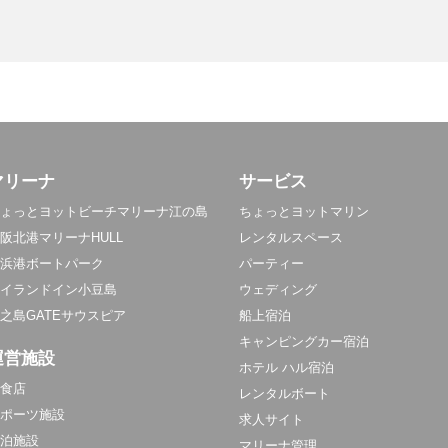
マリーナ
サービス
ょっとヨットビーチマリーナ江の島
ちょっとヨットマリン
阪北港マリーナHULL
レンタルスペース
浜港ボートパーク
パーティー
イランドイン小豆島
ウェディング
之島GATEサウスピア
船上宿泊
キャンピングカー宿泊
運営施設
ホテル ハル宿泊
食店
レンタルボート
ポーツ施設
求人サイト
泊施設
マリーナ管理