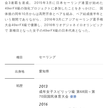
会3連覇を達成。 2015年3月に日本セーリング連盟が始めた
49erFX級の強化プロジェクトに参加したことをきっかけに、 国
体後の同年10月からは髙野芹奈とペアを組み、ペア結成後半年と
いう期間でありながら、 2016年3月にアジアセーリング選手権
大会49erFX級で優勝し、2016年リオデジャネイロオリンピック
で 新種目となった女子の49erFX級の日本代表となった。
種目
セーリング
出身地
愛知県
2013
戦歴
成年女子スピリッツ級 第68回～第
優勝
70回国民体育大会
2016