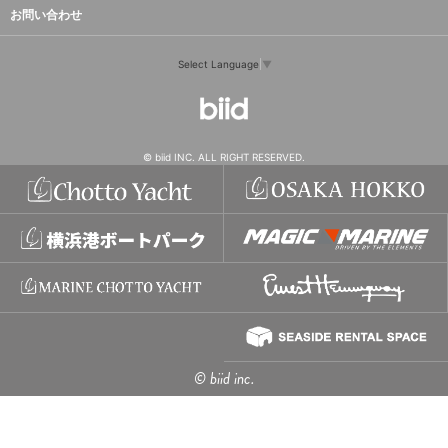
お問い合わせ
Select Language
▼
© biid INC. ALL RIGHT RESERVED.
© biid inc.