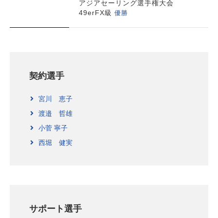
アジアセーリング選手権大会
優勝
49erFX級
契約選手
宮川 恵子
渡邉 哲雄
小菅 寧子
西堀 健実
サポート選手