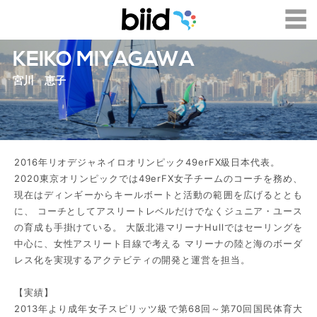
KEIKO MIYAGAWA
宮川 恵子
2016年リオデジャネイロオリンピック49erFX級日本代表。
2020東京オリンピックでは49erFX女子チームのコーチを務め、
現在はディンギーからキールボートと活動の範囲を広げるととも
に、 コーチとしてアスリートレベルだけでなくジュニア・ユース
の育成も手掛けている。 大阪北港マリーナHullではセーリングを
中心に、女性アスリート目線で考える マリーナの陸と海のボーダ
レス化を実現するアクテビティの開発と運営を担当。
【実績】
2013年より成年女子スピリッツ級で第68回～第70回国民体育大